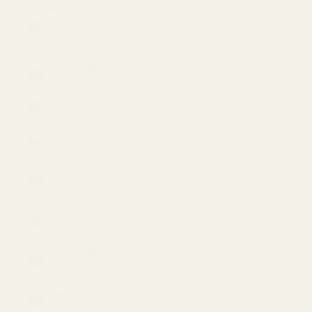
British Indian
Ocean Territory
(USD $)
British Virgin
Islands (USD $)
Brunei (USD $)
Bulgaria (USD
$)
Burkina Faso
(USD $)
Burundi (USD
$)
Cambodia (USD
$)
Cameroon
(USD $)