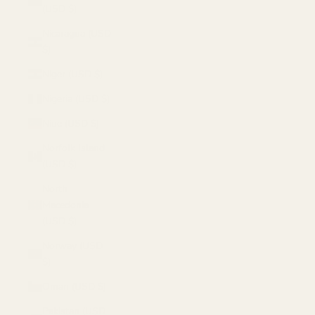
(USD $)
Nicaragua (USD
$)
Niger (USD $)
Nigeria (USD $)
Niue (USD $)
Norfolk Island
(USD $)
North
Macedonia
(USD $)
Norway (USD
$)
Oman (USD $)
Pakistan (USD