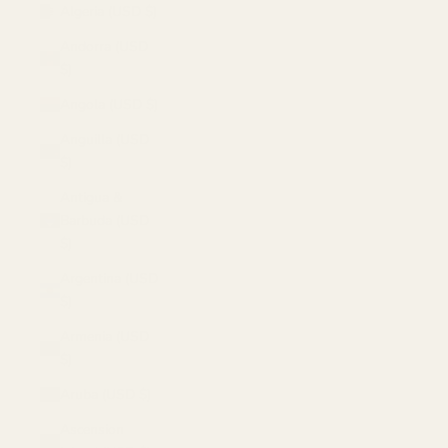
Algeria (USD $)
Andorra (USD
$)
Angola (USD $)
Anguilla (USD
$)
Antigua &
Barbuda (USD
$)
Argentina (USD
$)
Armenia (USD
$)
Aruba (USD $)
Ascension