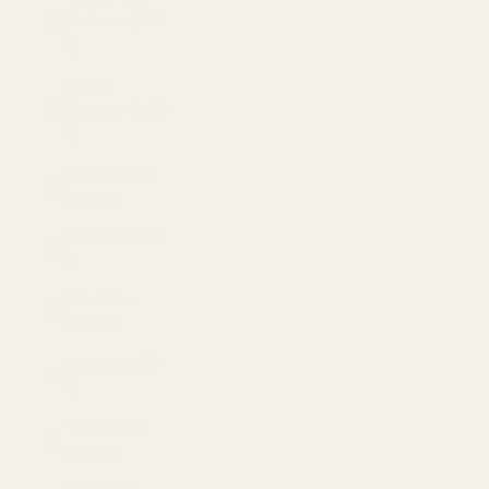
Emirates (USD
$)
United
Kingdom (USD
$)
United States
(USD $)
Uruguay (USD
$)
Uzbekistan
(USD $)
Vanuatu (USD
$)
Vatican City
(USD $)