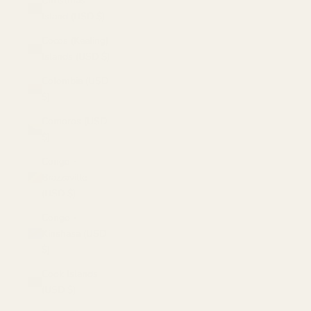
Christmas
Island (USD $)
Cocos (Keeling)
Islands (USD $)
Colombia (USD
$)
Comoros (USD
$)
Congo -
Brazzaville
(USD $)
Congo -
Kinshasa (USD
$)
Cook Islands
(USD $)