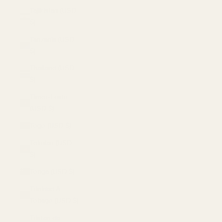
Tajikistan (USD
$)
Tanzania (USD
$)
Thailand (USD
$)
Timor-Leste
(USD $)
Togo (USD $)
Tokelau (USD
$)
Tonga (USD $)
Trinidad &
Tobago (USD $)
Tristan da