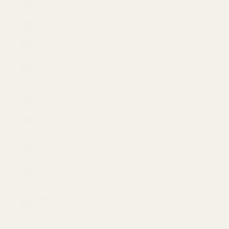
Cunha (USD $)
Tunisia (USD $)
Türkiye (USD $)
Turkmenistan
(USD $)
Turks & Caicos
Islands (USD $)
Tuvalu (USD $)
U.S. Outlying
Islands (USD $)
Uganda (USD
$)
Ukraine (USD
$)
United Arab