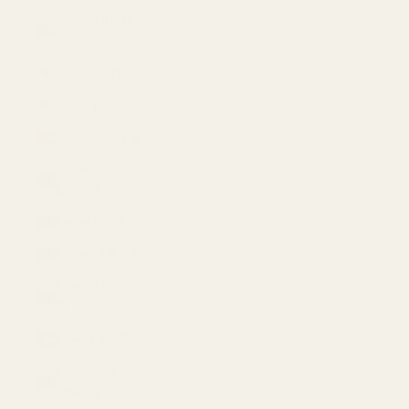
Jamaica (USD
$)
Japan (USD $)
Jersey (USD $)
Jordan (USD $)
Kazakhstan
(USD $)
Kenya (USD $)
Kiribati (USD $)
Kosovo (USD
$)
Kuwait (USD $)
Kyrgyzstan
(USD $)