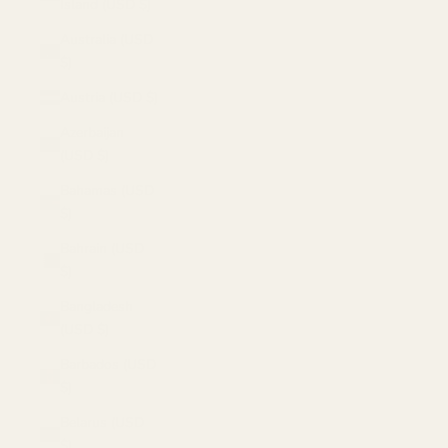
Island (USD $)
Australia (USD
$)
Austria (USD $)
Azerbaijan
(USD $)
Bahamas (USD
$)
Bahrain (USD
$)
Bangladesh
(USD $)
Barbados (USD
$)
Belarus (USD
$)