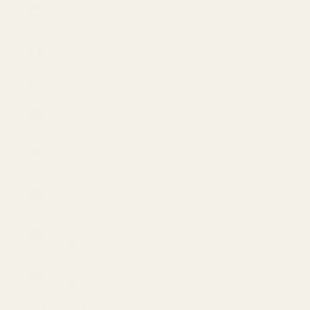
Mauritius (USD
$)
Mayotte (USD
$)
Mexico (USD $)
Moldova (USD
$)
Monaco (USD
$)
Mongolia (USD
$)
Montenegro
(USD $)
Montserrat
(USD $)
Morocco (USD