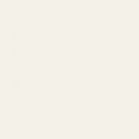
St. Pierre &
Miquelon (USD
$)
St. Vincent &
Grenadines
(USD $)
Sudan (USD $)
Suriname (USD
$)
Svalbard & Jan
Mayen (USD $)
Sweden (USD
$)
Switzerland
(USD $)
Taiwan (USD $)