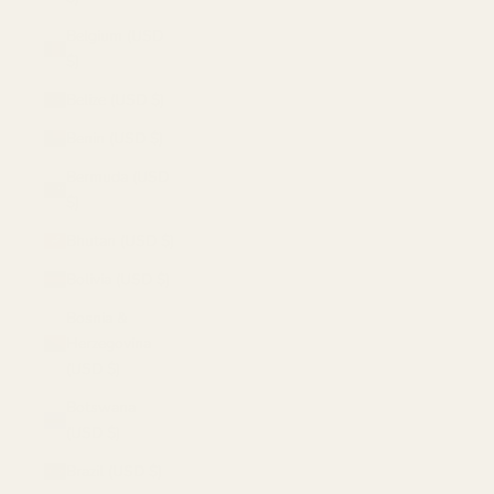
Belgium (USD
$)
Belize (USD $)
Benin (USD $)
Bermuda (USD
$)
Bhutan (USD $)
Bolivia (USD $)
Bosnia &
Herzegovina
(USD $)
Botswana
(USD $)
Brazil (USD $)