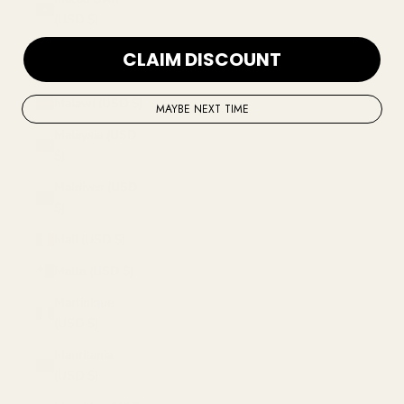
(USD $)
Madagascar
CLAIM DISCOUNT
(USD $)
Malawi (USD $)
MAYBE NEXT TIME
Malaysia (USD
$)
Maldives (USD
$)
Mali (USD $)
Malta (USD $)
Martinique
(USD $)
Mauritania
(USD $)