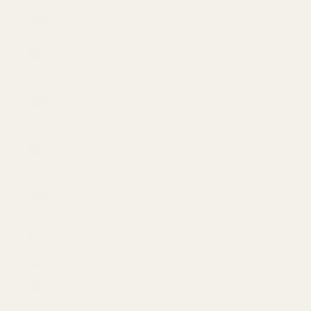
Canada (CAD $)
Cape Verde
(USD $)
Caribbean
Netherlands
(USD $)
Cayman Islands
(USD $)
Central African
Republic (USD
$)
Chad (USD $)
Chile (USD $)
China (USD $)