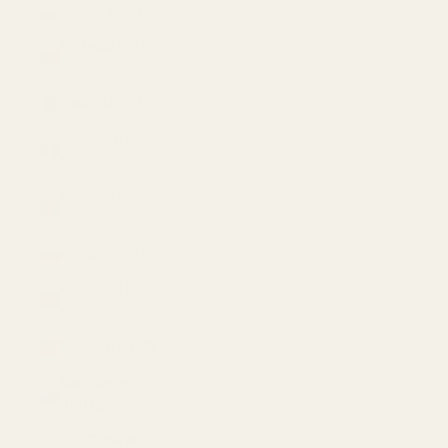
Poland (USD $)
Portugal (USD
$)
Qatar (USD $)
Réunion (USD
$)
Romania (USD
$)
Russia (USD $)
Rwanda (USD
$)
Samoa (USD $)
San Marino
(USD $)
São Tomé &