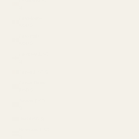
Grenada (USD
$)
Guadeloupe
(USD $)
Guatemala
(USD $)
Guernsey (USD
$)
Guinea (USD $)
Guinea-Bissau
(USD $)
Guyana (USD
$)
Haiti (USD $)
Honduras (USD
$)