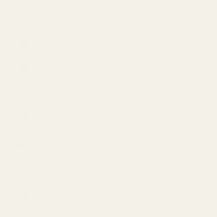
Príncipe (USD
$)
Saudi Arabia
(USD $)
Senegal (USD
$)
Serbia (USD $)
Seychelles
(USD $)
Sierra Leone
(USD $)
Singapore
(USD $)
Sint Maarten
(USD $)