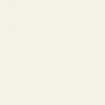
Venezuela
(USD $)
Vietnam (USD
$)
Wallis &
Futuna (USD $)
Western
Sahara (USD $)
Yemen (USD $)
Zambia (USD $)
Zimbabwe
(USD $)
Cart
Your cart is empty