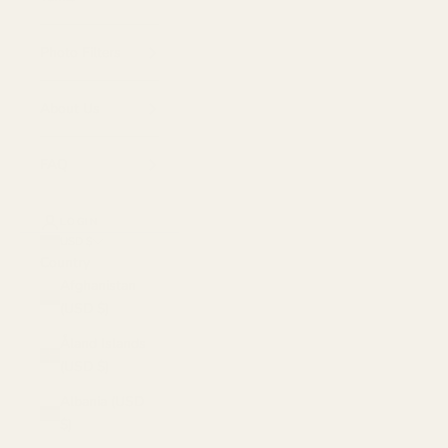
Photo Filters
About Us
FAQ
LOGIN
USD $
Country
Afghanistan
(USD $)
Åland Islands
(USD $)
Albania (USD
$)