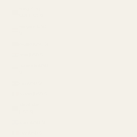
Hong Kong
SAR (USD $)
Hungary (USD
$)
Iceland (USD $)
India (USD $)
Indonesia (USD
$)
Iraq (USD $)
Ireland (USD $)
Isle of Man
(USD $)
Israel (USD $)
Italy (USD $)