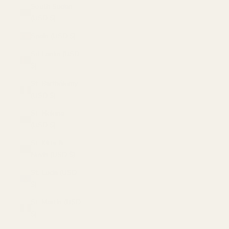
South Sudan
(USD $)
Spain (USD $)
Sri Lanka (USD
$)
St. Barthélemy
(USD $)
St. Helena
(USD $)
St. Kitts &
Nevis (USD $)
St. Lucia (USD
$)
St. Martin (USD
$)