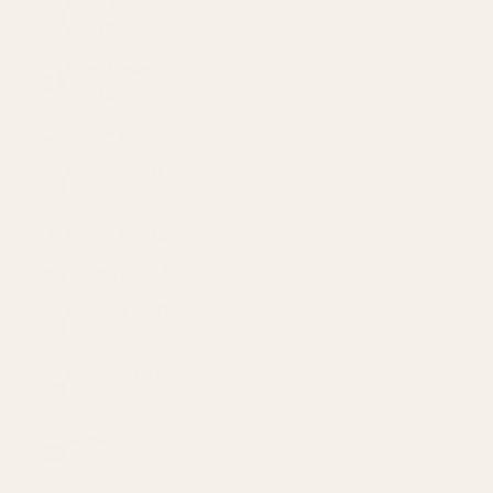
Costa Rica
(USD $)
Côte d’Ivoire
(USD $)
Croatia (USD $)
Curaçao (USD
$)
Cyprus (USD $)
Czechia (USD $)
Denmark (USD
$)
Djibouti (USD
$)
Dominica (USD
$)