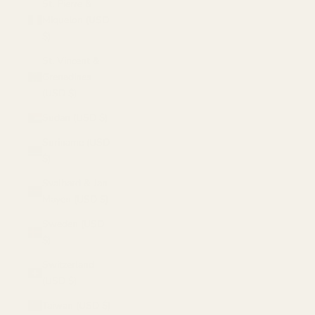
St. Pierre &
Miquelon (USD
$)
St. Vincent &
Grenadines
(USD $)
Sudan (USD $)
Suriname (USD
$)
Svalbard & Jan
Mayen (USD $)
Sweden (USD
$)
Switzerland
(USD $)
Taiwan (USD $)