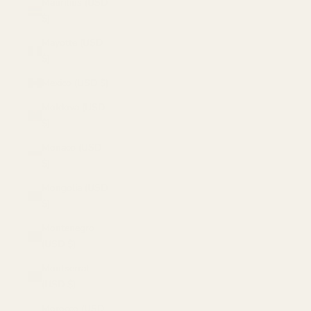
Mauritius (USD
$)
Mayotte (USD
$)
Mexico (USD $)
Moldova (USD
$)
Monaco (USD
$)
Mongolia (USD
$)
Montenegro
(USD $)
Montserrat
(USD $)
Morocco (USD