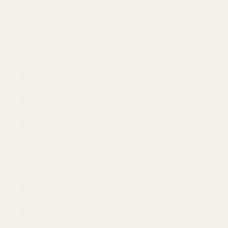
Jamaica (USD
$)
Japan (USD $)
Jersey (USD $)
Jordan (USD $)
Kazakhstan
(USD $)
Kenya (USD $)
Kiribati (USD $)
Kosovo (USD
$)
Kuwait (USD $)
Kyrgyzstan
(USD $)