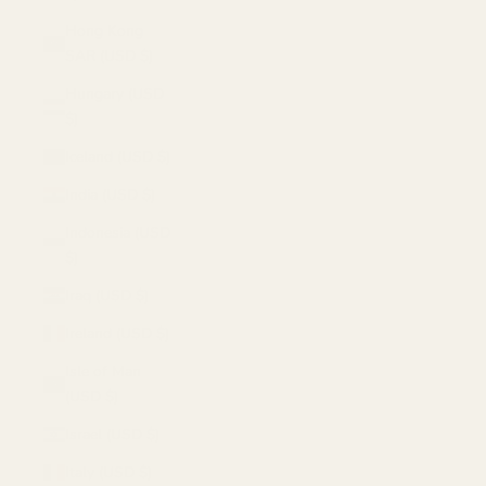
Hong Kong
SAR (USD $)
Hungary (USD
$)
Iceland (USD $)
India (USD $)
Indonesia (USD
$)
Iraq (USD $)
Ireland (USD $)
Isle of Man
(USD $)
Israel (USD $)
Italy (USD $)