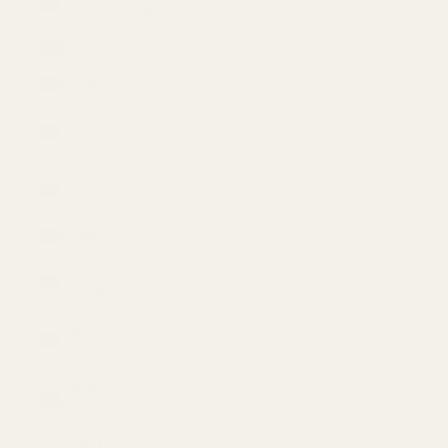
Cunha (USD $)
Tunisia (USD $)
Türkiye (USD $)
Turkmenistan
(USD $)
Turks & Caicos
Islands (USD $)
Tuvalu (USD $)
U.S. Outlying
Islands (USD $)
Uganda (USD
$)
Ukraine (USD
$)
United Arab