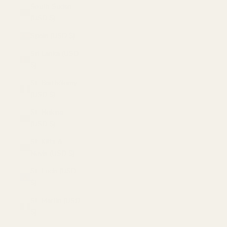
South Sudan
(USD $)
Spain (USD $)
Sri Lanka (USD
$)
St. Barthélemy
(USD $)
St. Helena
(USD $)
St. Kitts &
Nevis (USD $)
St. Lucia (USD
$)
St. Martin (USD
$)