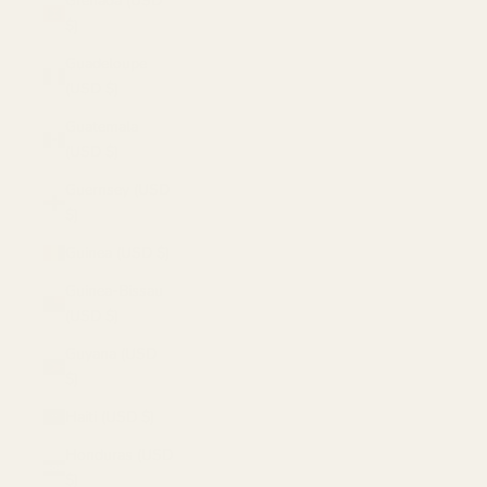
Grenada (USD
$)
Guadeloupe
(USD $)
Guatemala
(USD $)
Guernsey (USD
$)
Guinea (USD $)
Guinea-Bissau
(USD $)
Guyana (USD
$)
Haiti (USD $)
Honduras (USD
$)