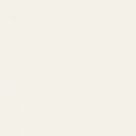
Algeria (USD $)
Andorra (USD
$)
Angola (USD $)
Anguilla (USD
$)
Antigua &
Barbuda (USD
$)
Argentina (USD
$)
Armenia (USD
$)
Aruba (USD $)
Ascension