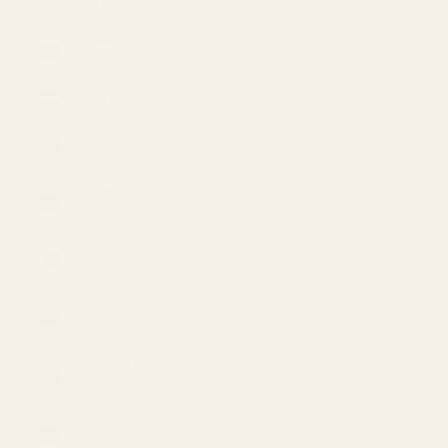
Island (USD $)
Australia (USD
$)
Austria (USD $)
Azerbaijan
(USD $)
Bahamas (USD
$)
Bahrain (USD
$)
Bangladesh
(USD $)
Barbados (USD
$)
Belarus (USD
$)