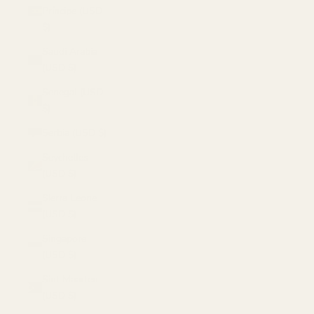
Príncipe (USD
$)
Saudi Arabia
(USD $)
Senegal (USD
$)
Serbia (USD $)
Seychelles
(USD $)
Sierra Leone
(USD $)
Singapore
(USD $)
Sint Maarten
(USD $)