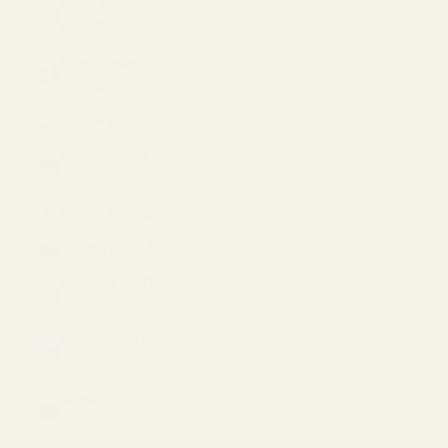
Costa Rica
(USD $)
Côte d’Ivoire
(USD $)
Croatia (USD $)
Curaçao (USD
$)
Cyprus (USD $)
Czechia (USD $)
Denmark (USD
$)
Djibouti (USD
$)
Dominica (USD
$)