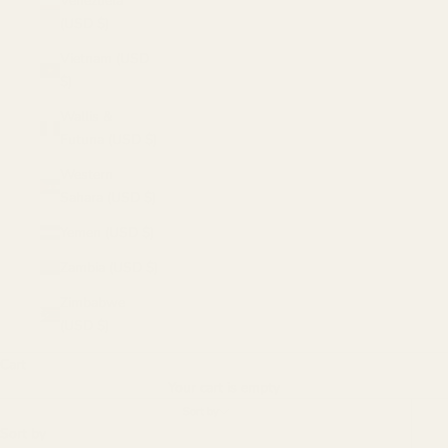
Venezuela
(USD $)
Vietnam (USD
$)
Wallis &
Futuna (USD $)
Western
Sahara (USD $)
Yemen (USD $)
Zambia (USD $)
Zimbabwe
(USD $)
Cart
Your cart is empty
Sort by
Sort by