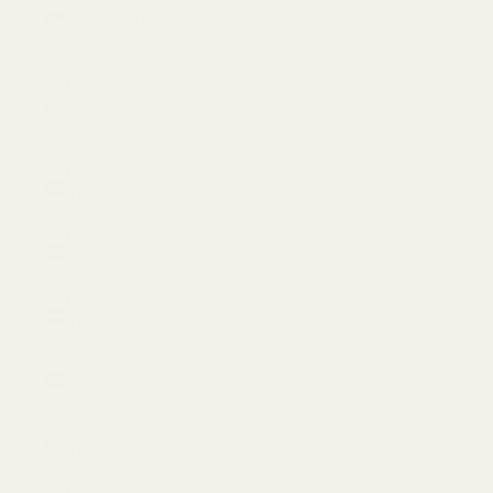
Emirates (USD
$)
United
Kingdom (USD
$)
United States
(USD $)
Uruguay (USD
$)
Uzbekistan
(USD $)
Vanuatu (USD
$)
Vatican City
(USD $)