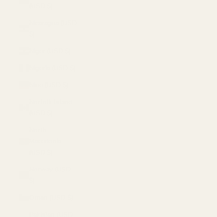
(USD $)
Nicaragua (USD
$)
Niger (USD $)
Nigeria (USD $)
Niue (USD $)
Norfolk Island
(USD $)
North
Macedonia
(USD $)
Norway (USD
$)
Oman (USD $)
Pakistan (USD