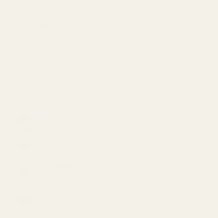
Photo Filters
About Us
FAQ
LOGIN
USD $
Country
Afghanistan
(USD $)
Åland Islands
(USD $)
Albania (USD
$)