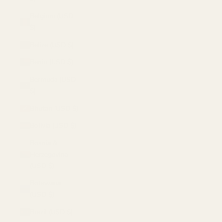
Belgium (USD
$)
Belize (USD $)
Benin (USD $)
Bermuda (USD
$)
Bhutan (USD $)
Bolivia (USD $)
Bosnia &
Herzegovina
(USD $)
Botswana
(USD $)
Brazil (USD $)