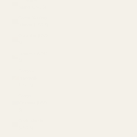
Christmas
Island (USD $)
Cocos (Keeling)
Islands (USD $)
Colombia (USD
$)
Comoros (USD
$)
Congo -
Brazzaville
(USD $)
Congo -
Kinshasa (USD
$)
Cook Islands
(USD $)