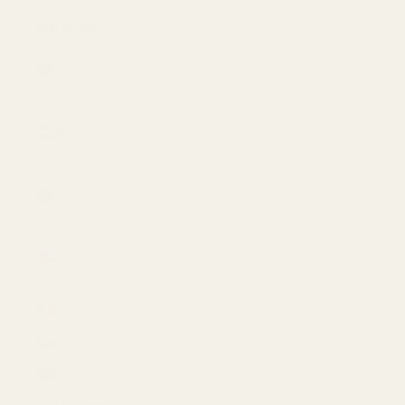
Canada (CAD $)
Cape Verde
(USD $)
Caribbean
Netherlands
(USD $)
Cayman Islands
(USD $)
Central African
Republic (USD
$)
Chad (USD $)
Chile (USD $)
China (USD $)