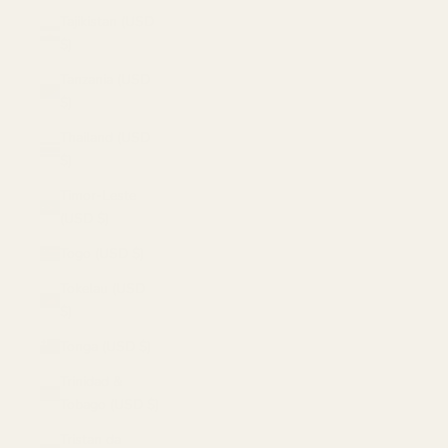
Tajikistan (USD
$)
Tanzania (USD
$)
Thailand (USD
$)
Timor-Leste
(USD $)
Togo (USD $)
Tokelau (USD
$)
Tonga (USD $)
Trinidad &
Tobago (USD $)
Tristan da