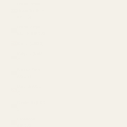
British Indian
Ocean Territory
(USD $)
British Virgin
Islands (USD $)
Brunei (USD $)
Bulgaria (USD
$)
Burkina Faso
(USD $)
Burundi (USD
$)
Cambodia (USD
$)
Cameroon
(USD $)