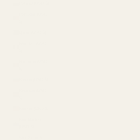
Poland (USD $)
Portugal (USD
$)
Qatar (USD $)
Réunion (USD
$)
Romania (USD
$)
Russia (USD $)
Rwanda (USD
$)
Samoa (USD $)
San Marino
(USD $)
São Tomé &