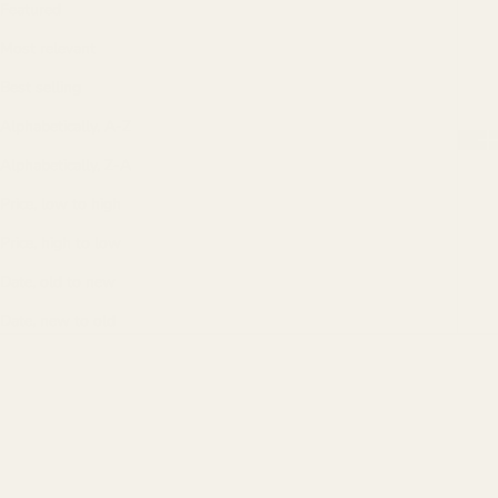
Featured
Most relevant
Best selling
Alphabetically, A-Z
Alphabetically, Z-A
Price, low to high
Price, high to low
Date, old to new
Date, new to old